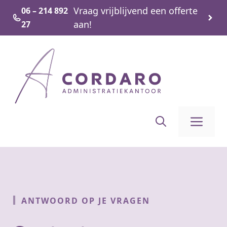
Ga
Vraag vrijblijvend een offerte
06 – 214 892
naar
aan!
27
de
inhoud
Me
ANTWOORD OP JE VRAGEN