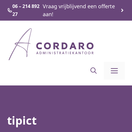
Ga
Vraag vrijblijvend een offerte
06 – 214 892
naar
aan!
27
de
inhoud
Me
tipict